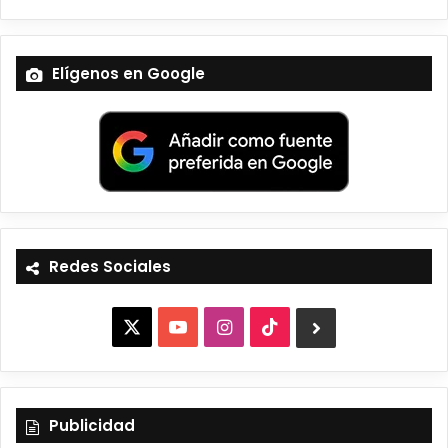
Elígenos en Google
Redes Sociales
X
Y
I
T
B
o
n
i
l
u
s
k
u
Publicidad
T
t
T
e