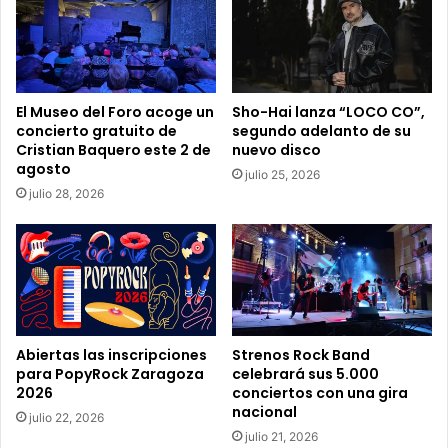
r
r
e
o
e
El Museo del Foro acoge un
Sho-Hai lanza “LOCO CO”,
l
concierto gratuito de
segundo adelanto de su
e
Cristian Baquero este 2 de
nuevo disco
c
agosto
julio 25, 2026
t
julio 28, 2026
r
ó
n
i
c
o
Abiertas las inscripciones
Strenos Rock Band
para PopyRock Zaragoza
celebrará sus 5.000
2026
conciertos con una gira
nacional
julio 22, 2026
julio 21, 2026