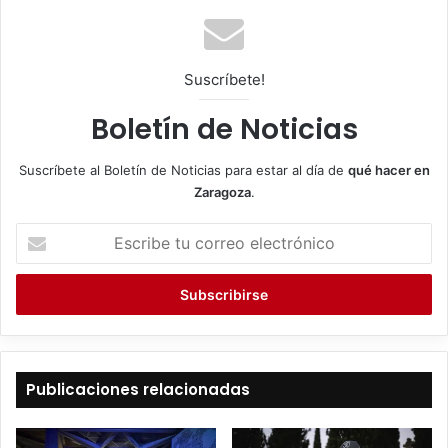
Suscríbete!
Boletín de Noticias
Suscríbete al Boletín de Noticias para estar al día de
qué hacer en
Zaragoza
.
E
s
c
r
i
b
e
t
Publicaciones relacionadas
u
c
o