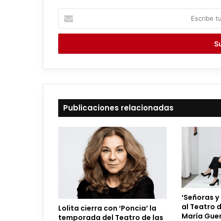
E
s
c
r
i
b
e
t
u
c
Publicaciones relacionadas
o
r
r
e
o
e
l
e
‘Señoras y
c
al Teatro 
Lolita cierra con ‘Poncia’ la
t
María Guer
temporada del Teatro de las
r