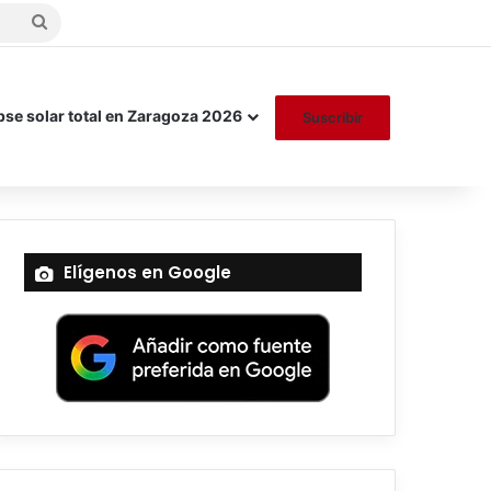
Buscar
por
pse solar total en Zaragoza 2026
Suscribir
Elígenos en Google