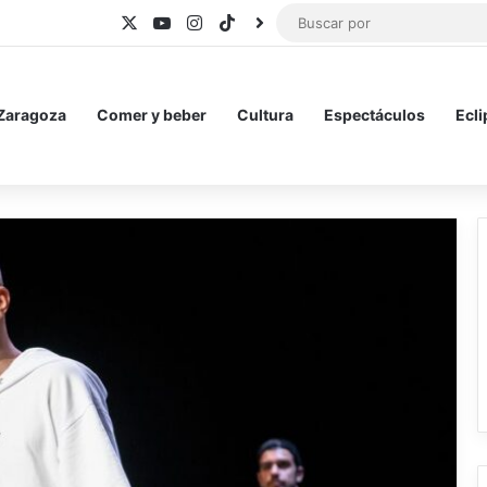
X
YouTube
Instagram
TikTok
BlueSky
 Zaragoza
Comer y beber
Cultura
Espectáculos
Ecli