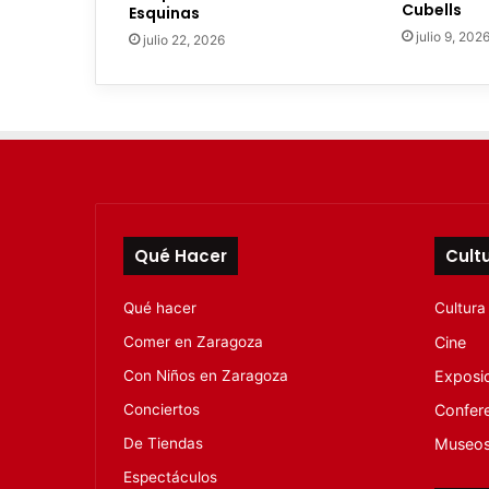
Cubells
Esquinas
ó
julio 9, 202
julio 22, 2026
n
i
c
o
Qué Hacer
Cult
Qué hacer
Cultura
Comer en Zaragoza
Cine
Con Niños en Zaragoza
Exposi
Conciertos
Confer
De Tiendas
Museo
Espectáculos