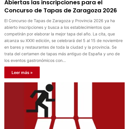
Abiertas las inscripciones para el
Concurso de Tapas de Zaragoza 2026
El Concurso de Tapas de Zaragoza y Provincia 2026 ya ha
abierto inscripciones y busca a los establecimientos que
competirán por elaborar la mejor tapa del año. La cita, que
alcanza su XXXI edición, se celebrará del 5 al 15 de noviembre
en bares y restaurantes de toda la ciudad y la provincia. Se
trata del certamen de tapas más antiguo de España y uno de
los eventos gastronómicos con…
Leer más »