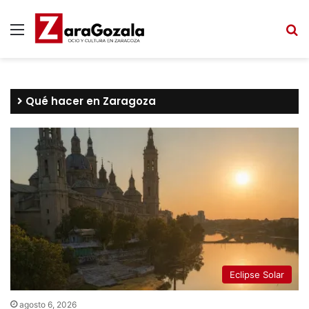
Menú
B
Qué hacer en Zaragoza
Eclipse Solar
agosto 6, 2026