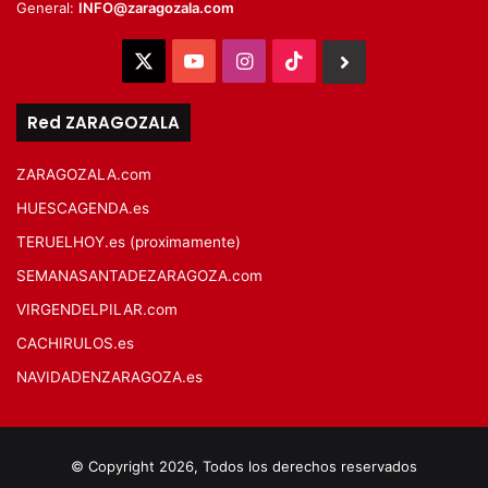
General:
INFO@zaragozala.com
X
YouTube
Instagram
TikTok
BlueSky
Red ZARAGOZALA
ZARAGOZALA.com
HUESCAGENDA.es
TERUELHOY.es (proximamente)
SEMANASANTADEZARAGOZA.com
VIRGENDELPILAR.com
CACHIRULOS.es
NAVIDADENZARAGOZA.es
© Copyright 2026, Todos los derechos reservados