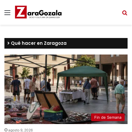
Menú
B
Qué hacer en Zaragoza
Fin de Semana
agosto 9, 2026