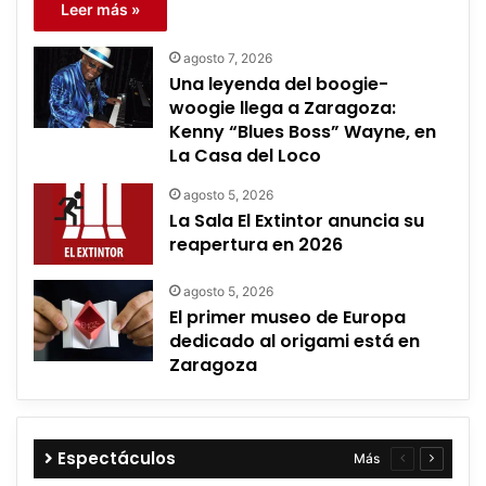
Leer más »
agosto 7, 2026
Una leyenda del boogie-
woogie llega a Zaragoza:
Kenny “Blues Boss” Wayne, en
La Casa del Loco
agosto 5, 2026
La Sala El Extintor anuncia su
reapertura en 2026
agosto 5, 2026
El primer museo de Europa
dedicado al origami está en
Zaragoza
Espectáculos
Más
Página
Página
anterior
siguient