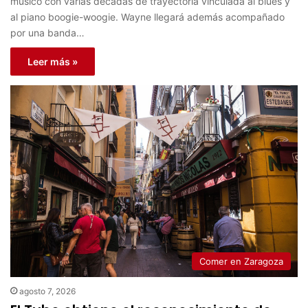
músico con varias décadas de trayectoria vinculada al blues y
al piano boogie-woogie. Wayne llegará además acompañado
por una banda…
Leer más »
Comer en Zaragoza
agosto 7, 2026