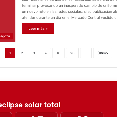
terminar provocando un inesperado cambio de uniforme
un nuevo reto en las redes sociales: si su publicación
atender durante un día en el Mercado Central vestido c
Leer más »
ragoza
1
2
3
»
10
20
...
Último
clipse solar total