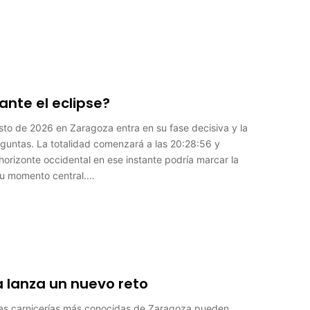
nte el eclipse?
gosto de 2026 en Zaragoza entra en su fase decisiva y la
eguntas. La totalidad comenzará a las 20:28:56 y
orizonte occidental en ese instante podría marcar la
su momento central.…
a lanza un nuevo reto
las carnicerías más conocidas de Zaragoza pueden