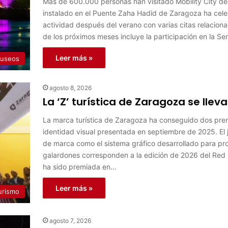
Más de 600.000 personas han visitado Mobility City de
instalado en el Puente Zaha Hadid de Zaragoza ha cel
actividad después del verano con varias citas relacion
de los próximos meses incluye la participación en la S
Leer más »
useos
agosto 8, 2026
La ‘Z’ turística de Zaragoza se lle
La marca turística de Zaragoza ha conseguido dos pre
identidad visual presentada en septiembre de 2025. El 
de marca como el sistema gráfico desarrollado para pro
galardones corresponden a la edición de 2026 del Re
ha sido premiada en…
Leer más »
urismo
agosto 7, 2026