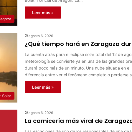
Boletín Oficial de Aragón. La…
Leer más »
ragoza
agosto 6, 2026
¿Qué tiempo hará en Zaragoza dura
La cuenta atrás para el eclipse solar total del 12 de a
meteorología se convierte ya en una de las grandes pr
durará poco más de un minuto. Una nube situada en el h
diferencia entre ver el fenómeno completo o perderse 
Leer más »
e Solar
agosto 6, 2026
La carnicería más viral de Zaragoz
Las vacaciones de uno de los responsables de una de 