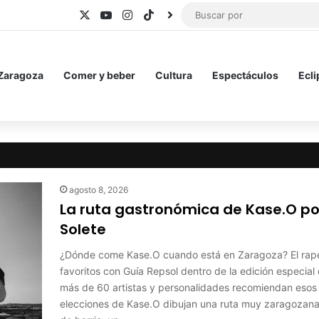
X
YouTube
Instagram
TikTok
BlueSky
 Zaragoza
Comer y beber
Cultura
Espectáculos
Ecli
agosto 8, 2026
La ruta gastronómica de Kase.O po
Solete
¿Dónde come Kase.O cuando está en Zaragoza? El rape
favoritos con Guía Repsol dentro de la edición especial
más de 60 artistas y personalidades recomiendan esos 
elecciones de Kase.O dibujan una ruta muy zaragozana 