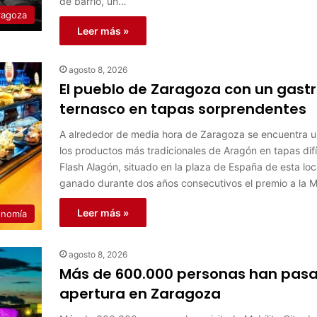
de barrio, un…
ragoza
Leer más »
agosto 8, 2026
El pueblo de Zaragoza con un gastr
ternasco en tapas sorprendentes
A alrededor de media hora de Zaragoza se encuentra u
los productos más tradicionales de Aragón en tapas difí
Flash Alagón, situado en la plaza de España de esta loca
ganado durante dos años consecutivos el premio a la M
Leer más »
onomía
agosto 8, 2026
Más de 600.000 personas han pasad
apertura en Zaragoza