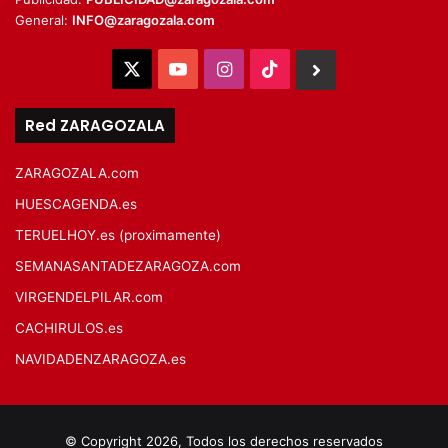
General:
INFO@zaragozala.com
X
YouTube
Instagram
TikTok
BlueSky
Red ZARAGOZALA
ZARAGOZALA.com
HUESCAGENDA.es
TERUELHOY.es (proximamente)
SEMANASANTADEZARAGOZA.com
VIRGENDELPILAR.com
CACHIRULOS.es
NAVIDADENZARAGOZA.es
© Copyright 2026, Todos los derechos reservados