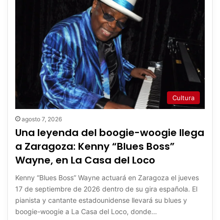
Cultura
agosto 7, 2026
Una leyenda del boogie-woogie llega
a Zaragoza: Kenny “Blues Boss”
Wayne, en La Casa del Loco
Kenny “Blues Boss” Wayne actuará en Zaragoza el jueves
17 de septiembre de 2026 dentro de su gira española. El
pianista y cantante estadounidense llevará su blues y
boogie-woogie a La Casa del Loco, donde…