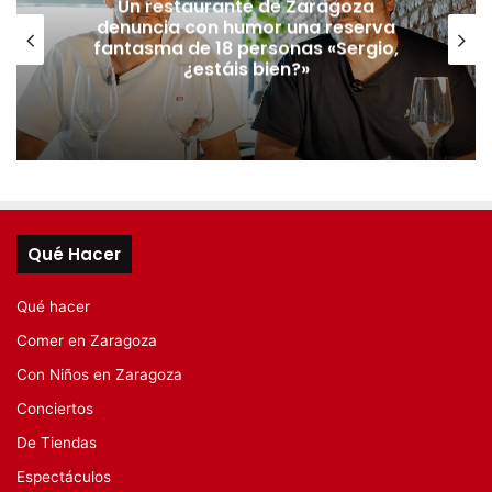
Un restaurante de Zaragoza
denuncia con humor una reserva
fantasma de 18 personas «Sergio,
¿estáis bien?»
Qué Hacer
Qué hacer
Comer en Zaragoza
Con Niños en Zaragoza
Conciertos
De Tiendas
Espectáculos