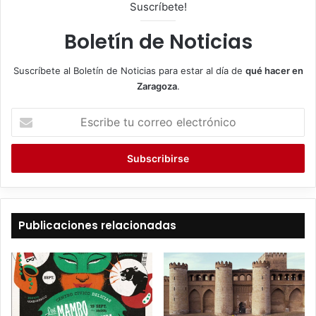
Suscríbete!
Boletín de Noticias
Suscríbete al Boletín de Noticias para estar al día de
qué hacer en
Zaragoza
.
E
s
c
r
i
b
e
t
Publicaciones relacionadas
u
c
o
r
r
e