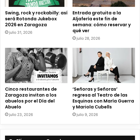
o
e
Entrada gratuita a la
Swing, rock y rockabilly: así
l
Aljafería este fin de
será Rotonda Jukebox
e
semana: cómo reservar y
2026 en Zaragoza
c
qué ver
julio 31, 2026
t
julio 28, 2026
r
ó
n
i
c
o
Cinco restaurantes de
‘Señoras y Señoras’
Zaragoza invitan a los
regresa al Teatro de las
abuelos por el Día del
Esquinas con María Guerra
Abuelo
y Mariola Cubells
julio 23, 2026
julio 9, 2026