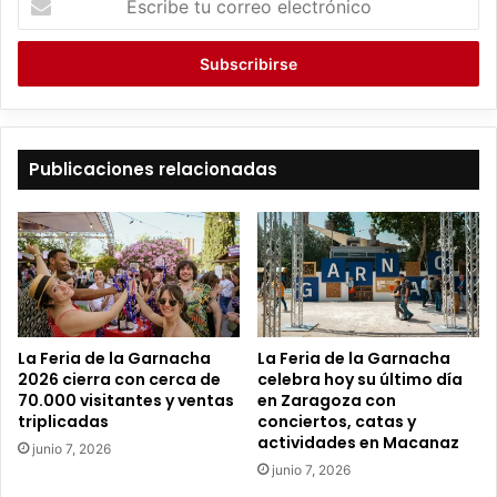
s
c
r
i
b
e
t
Publicaciones relacionadas
u
c
o
r
r
e
o
e
La Feria de la Garnacha
La Feria de la Garnacha
l
2026 cierra con cerca de
celebra hoy su último día
e
70.000 visitantes y ventas
en Zaragoza con
c
triplicadas
conciertos, catas y
t
actividades en Macanaz
junio 7, 2026
r
junio 7, 2026
ó