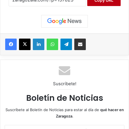
Copy URL
Facebook
X
LinkedIn
WhatsApp
Telegram
Compartir por correo electrónico
Suscríbete!
Boletín de Noticias
Suscríbete al Boletín de Noticias para estar al día de
qué hacer en
Zaragoza
.
E