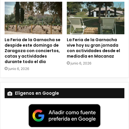
n
i
c
o
La Feria de la Garnacha se
La Feria de la Garnacha
despide este domingo de
vive hoy su gran jornada
Zaragoza con conciertos,
con actividades desde el
catas y actividades
mediodía en Macanaz
durante todo el día
junio 6, 2026
junio 6, 2026
Elígenos en Google