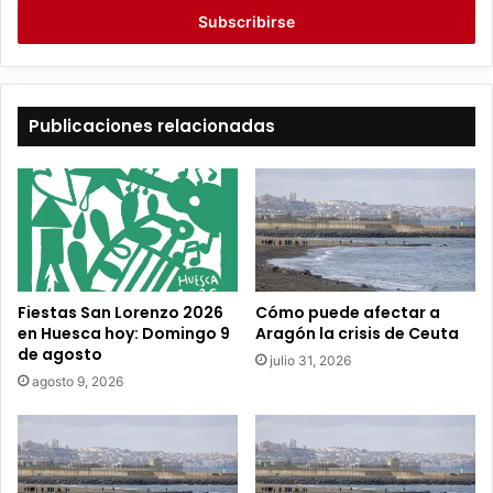
r
i
b
e
t
Publicaciones relacionadas
u
c
o
r
r
e
o
e
Fiestas San Lorenzo 2026
Cómo puede afectar a
l
en Huesca hoy: Domingo 9
Aragón la crisis de Ceuta
e
de agosto
julio 31, 2026
c
agosto 9, 2026
t
r
ó
n
i