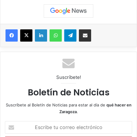
Facebook
X
LinkedIn
WhatsApp
Telegram
Compartir por correo electrónico
Suscríbete!
Boletín de Noticias
Suscríbete al Boletín de Noticias para estar al día de
qué hacer en
Zaragoza
.
E
s
c