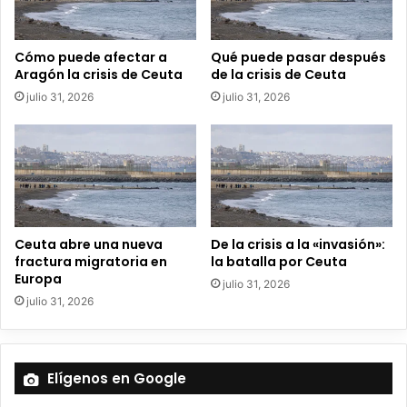
e
o
e
Cómo puede afectar a
Qué puede pasar después
l
Aragón la crisis de Ceuta
de la crisis de Ceuta
e
julio 31, 2026
julio 31, 2026
c
t
r
ó
n
i
c
o
Ceuta abre una nueva
De la crisis a la «invasión»:
fractura migratoria en
la batalla por Ceuta
Europa
julio 31, 2026
julio 31, 2026
Elígenos en Google