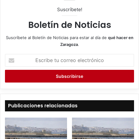
Suscríbete!
Boletín de Noticias
Suscríbete al Boletín de Noticias para estar al día de
qué hacer en
Zaragoza
.
E
s
c
r
i
b
e
t
Publicaciones relacionadas
u
c
o
r
r