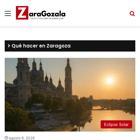
Menú
B
Qué hacer en Zaragoza
Eclipse Solar
agosto 6, 2026