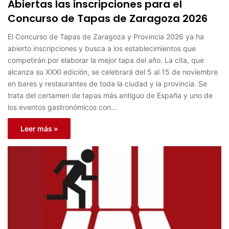
Abiertas las inscripciones para el
Concurso de Tapas de Zaragoza 2026
El Concurso de Tapas de Zaragoza y Provincia 2026 ya ha
abierto inscripciones y busca a los establecimientos que
competirán por elaborar la mejor tapa del año. La cita, que
alcanza su XXXI edición, se celebrará del 5 al 15 de noviembre
en bares y restaurantes de toda la ciudad y la provincia. Se
trata del certamen de tapas más antiguo de España y uno de
los eventos gastronómicos con…
Leer más »