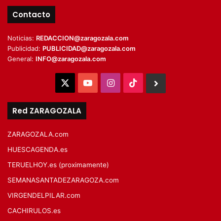
Contacto
Noticias:
REDACCION@zaragozala.com
Publicidad:
PUBLICIDAD@zaragozala.com
General:
INFO@zaragozala.com
X
YouTube
Instagram
TikTok
BlueSky
Red ZARAGOZALA
ZARAGOZALA.com
HUESCAGENDA.es
TERUELHOY.es (proximamente)
SEMANASANTADEZARAGOZA.com
VIRGENDELPILAR.com
CACHIRULOS.es