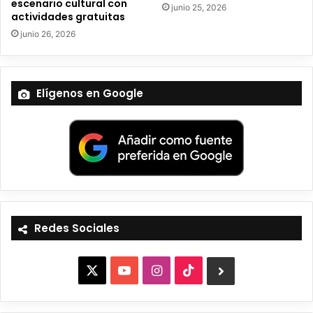
escenario cultural con
junio 25, 2026
actividades gratuitas
junio 26, 2026
Elígenos en Google
Redes Sociales
X
Y
I
T
B
o
n
i
l