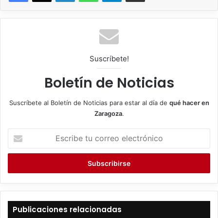
Suscríbete!
Boletín de Noticias
Suscríbete al Boletín de Noticias para estar al día de
qué hacer en
Zaragoza
.
E
s
c
r
i
b
e
t
Publicaciones relacionadas
u