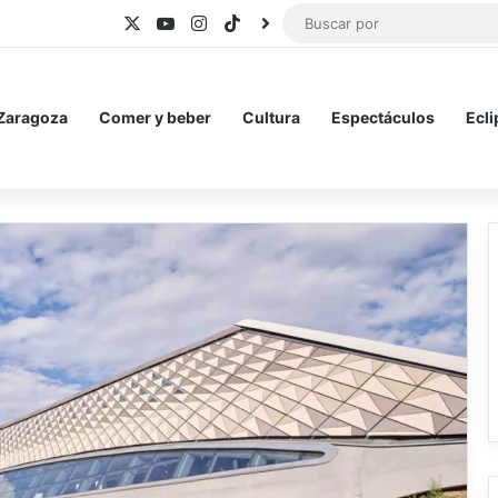
X
YouTube
Instagram
TikTok
BlueSky
 Zaragoza
Comer y beber
Cultura
Espectáculos
Ecli