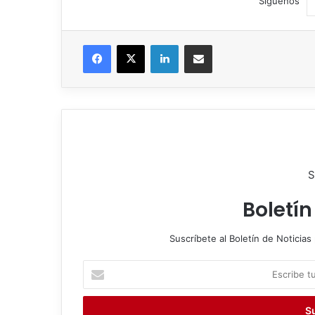
Síguenos
Facebook
X
LinkedIn
Compartir por correo electrónico
S
Boletín
Suscríbete al Boletín de Noticias 
E
s
c
r