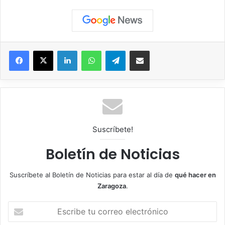
Facebook
X
LinkedIn
WhatsApp
Telegram
Compartir por correo electrónico
Suscríbete!
Boletín de Noticias
Suscríbete al Boletín de Noticias para estar al día de
qué hacer en
Zaragoza
.
E
s