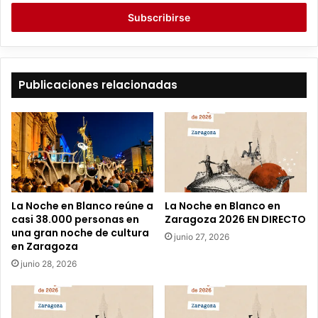
c
r
i
b
e
t
Publicaciones relacionadas
u
c
o
r
r
e
o
e
La Noche en Blanco reúne a
La Noche en Blanco en
l
casi 38.000 personas en
Zaragoza 2026 EN DIRECTO
e
una gran noche de cultura
junio 27, 2026
c
en Zaragoza
t
junio 28, 2026
r
ó
n
i