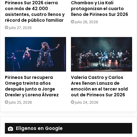
Pirineos Sur 2026 cierra
Chambao y Lia Kali
l
con más de 42.000
protagonizan el cuarto
e
asistentes, cuatro llenos y
lleno de Pirineos Sur 2026
c
récord de público familiar
julio 26, 2026
t
julio 27, 2026
r
ó
n
i
c
o
Pirineos Sur recupera
Valeria Castro y Carlos
Omega treinta años
Ares llenan Lanuza de
después junto a Jorge
emoción en el tercer sold
Drexler y Lorena Álvarez
out de Pirineos Sur 2026
julio 25, 2026
julio 24, 2026
Elígenos en Google