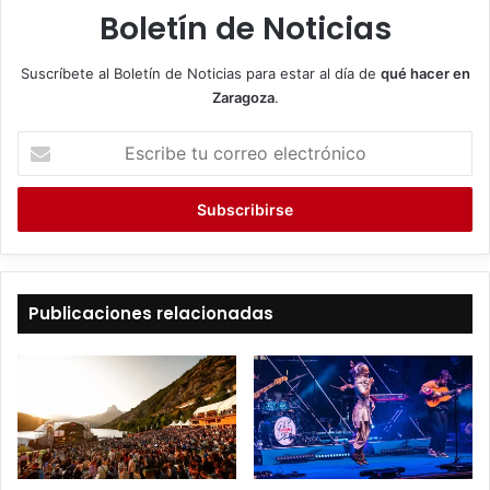
Boletín de Noticias
Suscríbete al Boletín de Noticias para estar al día de
qué hacer en
Zaragoza
.
E
s
c
r
i
b
e
t
Publicaciones relacionadas
u
c
o
r
r
e
o
e