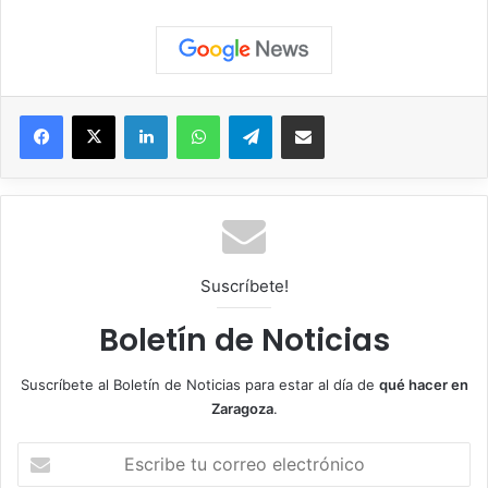
Facebook
X
LinkedIn
WhatsApp
Telegram
Compartir por correo electrónico
Suscríbete!
Boletín de Noticias
Suscríbete al Boletín de Noticias para estar al día de
qué hacer en
Zaragoza
.
E
s