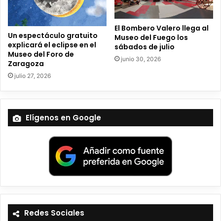
i
c
o
El Bombero Valero llega al
Un espectáculo gratuito
Museo del Fuego los
explicará el eclipse en el
sábados de julio
Museo del Foro de
junio 30, 2026
Zaragoza
julio 27, 2026
Elígenos en Google
Redes Sociales