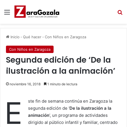
Menú
B
Inicio
-
Qué hacer
-
Con Niños en Zaragoza
Con Niños en Zaragoza
Segunda edición de ‘De la
ilustración a la animación’
noviembre 16, 2018
1 minuto de lectura
E
ste fin de semana continúa en Zaragoza la
segunda edición de ‘
De la ilustración a la
animación
‘, un programa de actividades
dirigido al público infantil y familiar, centrado