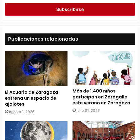
c
r
i
b
e
t
Publicaciones relacionadas
u
c
o
r
r
e
o
e
Más de 1.400 niños
El Acuario de Zaragoza
l
participan en Zaragalla
estrena un espacio de
e
este verano en Zaragoza
ajolotes
c
julio 31, 2026
agosto 1, 2026
t
r
ó
n