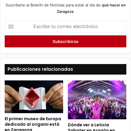
Suscríbete al Boletín de Noticias para estar al día de
qué hacer en
Zaragoza
.
E
s
c
r
i
b
e
t
Publicaciones relacionadas
u
c
o
r
r
e
o
e
El primer museo de Europa
l
dedicado al origami está
Dónde ver a Leticia
e
en Zaragoza
Sabater en Aragón en