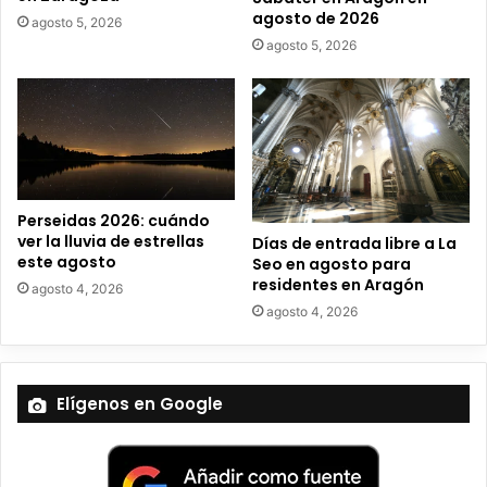
c
agosto de 2026
agosto 5, 2026
t
agosto 5, 2026
r
ó
n
i
c
o
Perseidas 2026: cuándo
ver la lluvia de estrellas
Días de entrada libre a La
este agosto
Seo en agosto para
residentes en Aragón
agosto 4, 2026
agosto 4, 2026
Elígenos en Google