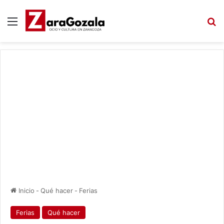
Menú
B
Inicio
-
Qué hacer
-
Ferias
Ferias
Qué hacer