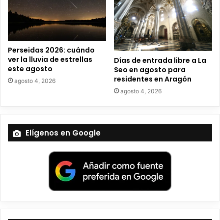
i
c
o
Perseidas 2026: cuándo
ver la lluvia de estrellas
Días de entrada libre a La
este agosto
Seo en agosto para
residentes en Aragón
agosto 4, 2026
agosto 4, 2026
Elígenos en Google