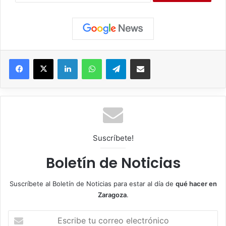
Facebook
X
LinkedIn
WhatsApp
Telegram
Compartir por correo electrónico
Suscríbete!
Boletín de Noticias
Suscríbete al Boletín de Noticias para estar al día de
qué hacer en
Zaragoza
.
E
s