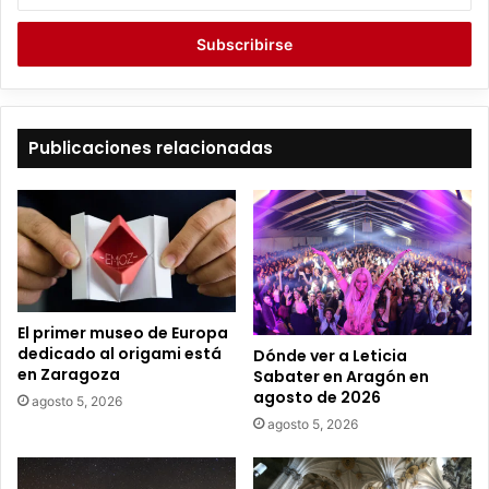
c
r
i
b
e
t
Publicaciones relacionadas
u
c
o
r
r
e
o
e
El primer museo de Europa
l
dedicado al origami está
Dónde ver a Leticia
e
en Zaragoza
Sabater en Aragón en
c
agosto de 2026
agosto 5, 2026
t
agosto 5, 2026
r
ó
n