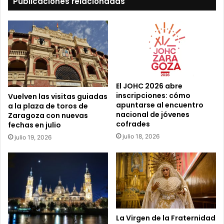
Publicaciones relacionadas
u
c
o
r
r
e
o
e
El JOHC 2026 abre
l
inscripciones: cómo
Vuelven las visitas guiadas
e
apuntarse al encuentro
a la plaza de toros de
c
nacional de jóvenes
Zaragoza con nuevas
t
cofrades
fechas en julio
r
julio 18, 2026
julio 19, 2026
ó
n
i
c
o
La Virgen de la Fraternidad