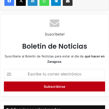
Suscríbete!
Boletín de Noticias
Suscríbete al Boletín de Noticias para estar al día de
qué hacer en
Zaragoza
.
E
s
c
r
i
b
e
t