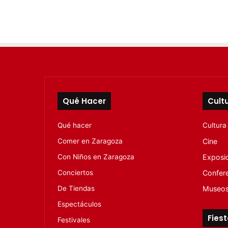
Qué Hacer
Cult
Qué hacer
Cultura
Comer en Zaragoza
Cine
Con Niños en Zaragoza
Exposi
Conciertos
Confer
De Tiendas
Museo
Espectáculos
Fies
Festivales