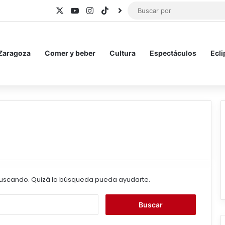
X
YouTube
Instagram
TikTok
BlueSky
 Zaragoza
Comer y beber
Cultura
Espectáculos
Ecli
uscando. Quizá la búsqueda pueda ayudarte.
B
u
s