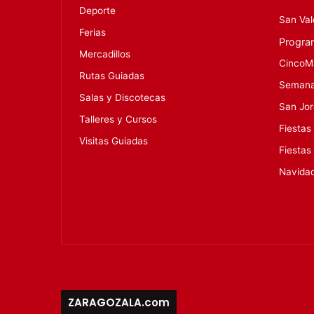
Deporte
San Val
Ferias
Progra
Mercadillos
CincoM
Rutas Guiadas
Semana
Salas y Discotecas
San Jo
Talleres y Cursos
Fiestas
Visitas Guiadas
Fiestas
Navida
ZARAGOZALA.com