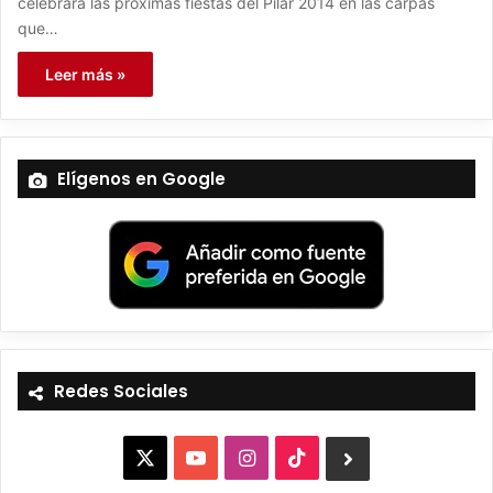
celebrará las próximas fiestas del Pilar 2014 en las carpas
que…
Leer más »
Elígenos en Google
Redes Sociales
X
Y
I
T
B