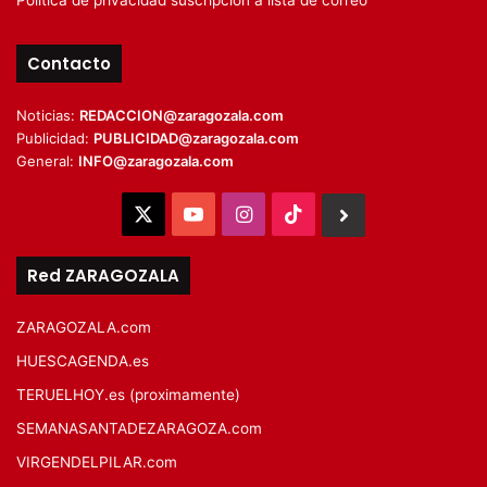
Política de privacidad suscripción a lista de correo
Contacto
Noticias:
REDACCION@zaragozala.com
Publicidad:
PUBLICIDAD@zaragozala.com
General:
INFO@zaragozala.com
X
YouTube
Instagram
TikTok
BlueSky
Red ZARAGOZALA
ZARAGOZALA.com
HUESCAGENDA.es
TERUELHOY.es (proximamente)
SEMANASANTADEZARAGOZA.com
VIRGENDELPILAR.com