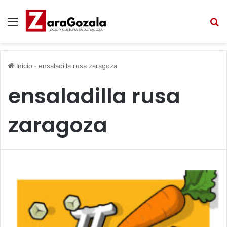
Menú
B
Inicio
-
ensaladilla rusa zaragoza
ensaladilla rusa
zaragoza