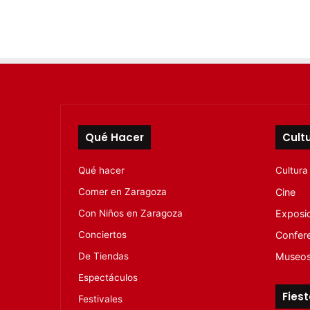
Qué Hacer
Cult
Qué hacer
Cultura
Comer en Zaragoza
Cine
Con Niños en Zaragoza
Exposi
Conciertos
Confer
De Tiendas
Museo
Espectáculos
Fies
Festivales