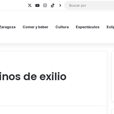
X
YouTube
Instagram
TikTok
BlueSky
 Zaragoza
Comer y beber
Cultura
Espectáculos
Ecli
nos de exilio