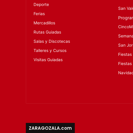
Deporte
San Val
Ferias
Progra
Mercadillos
CincoM
Rutas Guiadas
Semana
Salas y Discotecas
San Jo
Talleres y Cursos
Fiestas
Visitas Guiadas
Fiestas
Navida
ZARAGOZALA.com