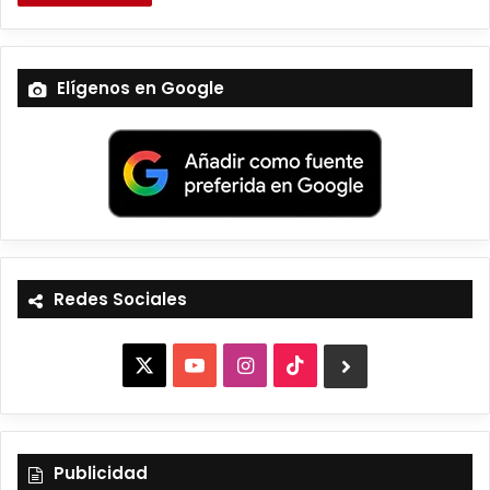
Elígenos en Google
Redes Sociales
X
Y
I
T
B
o
n
i
l
u
s
k
u
Publicidad