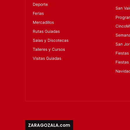
Deporte
San Val
Ferias
Progra
Mercadillos
CincoM
Rutas Guiadas
Semana
Salas y Discotecas
San Jo
Talleres y Cursos
Fiestas
Visitas Guiadas
Fiestas
Navida
ZARAGOZALA.com