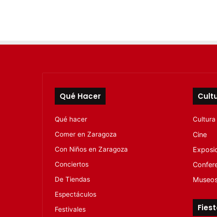
Qué Hacer
Cult
Qué hacer
Cultura
Comer en Zaragoza
Cine
Con Niños en Zaragoza
Exposi
Conciertos
Confer
De Tiendas
Museo
Espectáculos
Fies
Festivales