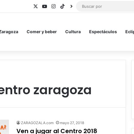
X
YouTube
Instagram
TikTok
BlueSky
 Zaragoza
Comer y beber
Cultura
Espectáculos
Ecli
centro zaragoza
ZARAGOZALA.com
mayo 27, 2018
Ven a jugar al Centro 2018