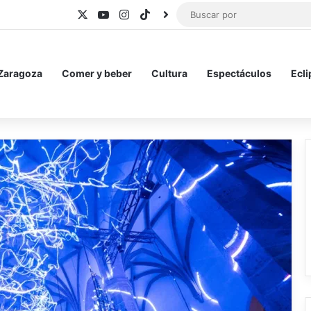
X
YouTube
Instagram
TikTok
BlueSky
 Zaragoza
Comer y beber
Cultura
Espectáculos
Ecli