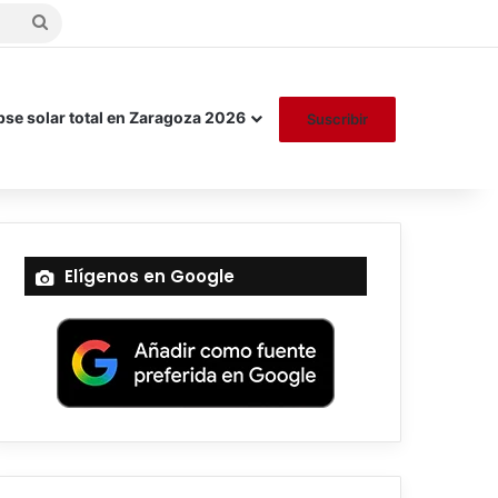
Buscar
por
pse solar total en Zaragoza 2026
Suscribir
Elígenos en Google