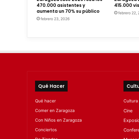
c
470.000 asistentes y
415.000 vi
t
aumenta un 70% su público
febrero 22,
r
febrero 23, 2026
ó
n
i
c
o
Qué Hacer
Cult
Qué hacer
Cultura
Comer en Zaragoza
Cine
Con Niños en Zaragoza
Exposi
Conciertos
Confer