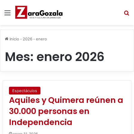
Menú
B
Inicio
-
2026
-
enero
Mes:
enero 2026
Espectáculos
Aquiles y Quimera reúnen a
30.000 personas en
Independencia
enero 31, 2026