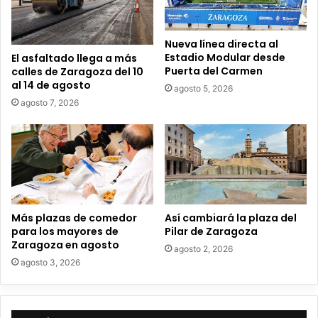
e
o
e
Nueva línea directa al
l
Estadio Modular desde
El asfaltado llega a más
e
Puerta del Carmen
calles de Zaragoza del 10
c
al 14 de agosto
agosto 5, 2026
t
agosto 7, 2026
r
ó
n
i
c
o
Más plazas de comedor
Así cambiará la plaza del
para los mayores de
Pilar de Zaragoza
Zaragoza en agosto
agosto 2, 2026
agosto 3, 2026