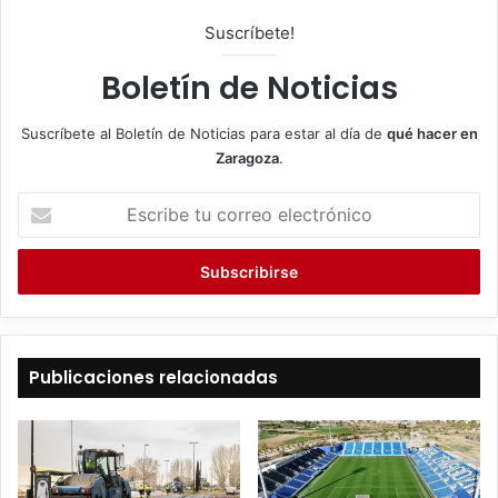
Suscríbete!
Boletín de Noticias
Suscríbete al Boletín de Noticias para estar al día de
qué hacer en
Zaragoza
.
E
s
c
r
i
b
e
t
Publicaciones relacionadas
u
c
o
r
r