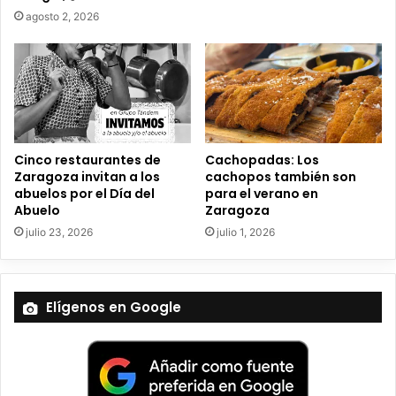
r
agosto 2, 2026
ó
n
i
c
o
Cinco restaurantes de
Cachopadas: Los
Zaragoza invitan a los
cachopos también son
abuelos por el Día del
para el verano en
Abuelo
Zaragoza
julio 23, 2026
julio 1, 2026
Elígenos en Google