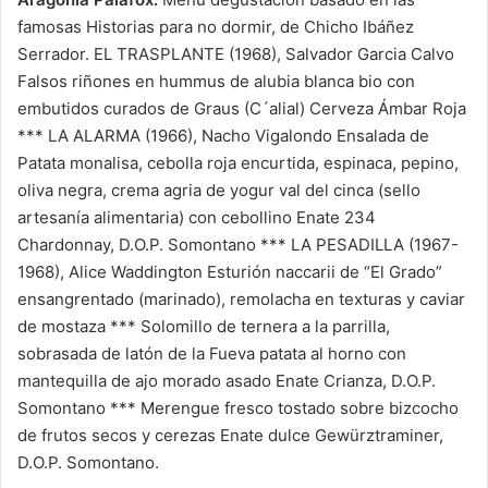
famosas Historias para no dormir, de Chicho Ibáñez
Serrador. EL TRASPLANTE (1968), Salvador Garcia Calvo
Falsos riñones en hummus de alubia blanca bio con
embutidos curados de Graus (C´alial) Cerveza Ámbar Roja
*** LA ALARMA (1966), Nacho Vigalondo Ensalada de
Patata monalisa, cebolla roja encurtida, espinaca, pepino,
oliva negra, crema agria de yogur val del cinca (sello
artesanía alimentaria) con cebollino Enate 234
Chardonnay, D.O.P. Somontano *** LA PESADILLA (1967-
1968), Alice Waddington Esturión naccarii de “El Grado”
ensangrentado (marinado), remolacha en texturas y caviar
de mostaza *** Solomillo de ternera a la parrilla,
sobrasada de latón de la Fueva patata al horno con
mantequilla de ajo morado asado Enate Crianza, D.O.P.
Somontano *** Merengue fresco tostado sobre bizcocho
de frutos secos y cerezas Enate dulce Gewürztraminer,
D.O.P. Somontano.