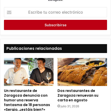
E
s
c
r
i
b
e
t
Publicaciones relacionadas
u
c
o
r
r
e
o
e
Un restaurante de
Dos restaurantes de
l
Zaragoza denuncia con
Zaragoza renuevan su
e
humor una reserva
carta en agosto
c
fantasma de 18 personas
julio 31, 2026
t
«Sergio, ¿estáis bien?»