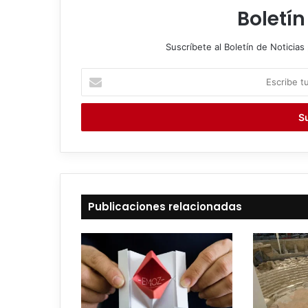
Boletín
Suscríbete al Boletín de Noticias 
E
s
c
r
i
b
e
t
u
c
Publicaciones relacionadas
o
r
r
e
o
e
l