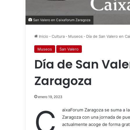
San Valero en Caixaforum Zaragoza
Inicio
-
Cultura
-
Museos
-
Día de San Valero en C
Museos
San Valero
Día de San Val
Zaragoza
enero 19, 2023
C
aixaForum Zaragoza se suma a la
Zaragoza con una jornada de puer
actualmente acoge de forma gratu