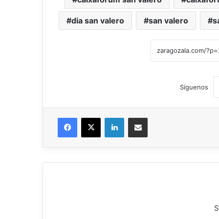
dia san valero
san valero
s
Síguenos
Facebook
X
LinkedIn
Compartir por correo electrónico
S