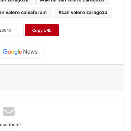
an valero caixaforum
san valero zaragoza
Copy URL
uscríbete!