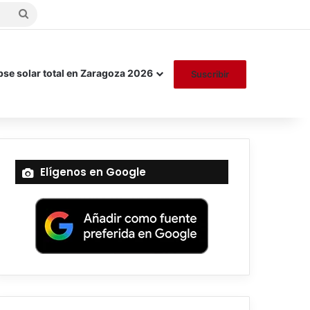
Buscar
por
pse solar total en Zaragoza 2026
Suscribir
Elígenos en Google