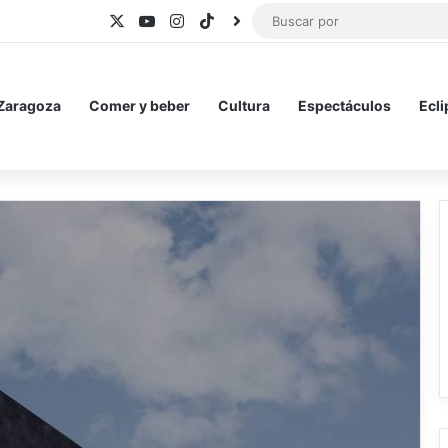
X
YouTube
Instagram
TikTok
BlueSky
 Zaragoza
Comer y beber
Cultura
Espectáculos
Ecli