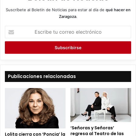
Suscríbete al Boletín de Noticias para estar al día de
qué hacer en
Zaragoza
.
E
s
c
r
i
b
e
t
Publicaciones relacionadas
u
c
o
r
r
e
o
e
‘Señoras y Señoras’
l
regresa al Teatro de las
Lolita cierra con ‘Poncia’ la