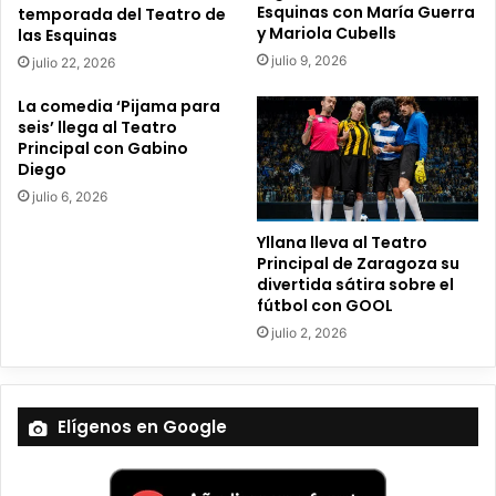
e
Esquinas con María Guerra
temporada del Teatro de
c
y Mariola Cubells
las Esquinas
t
julio 9, 2026
julio 22, 2026
r
ó
La comedia ‘Pijama para
n
seis’ llega al Teatro
i
Principal con Gabino
c
Diego
o
julio 6, 2026
Yllana lleva al Teatro
Principal de Zaragoza su
divertida sátira sobre el
fútbol con GOOL
julio 2, 2026
Elígenos en Google