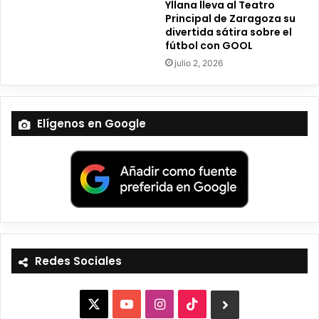
Yllana lleva al Teatro
Principal de Zaragoza su
divertida sátira sobre el
fútbol con GOOL
julio 2, 2026
Elígenos en Google
Redes Sociales
X
Y
I
T
B