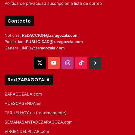
Política de privacidad suscripción a lista de correo
Contacto
Noticias:
REDACCION@zaragozala.com
Publicidad:
PUBLICIDAD@zaragozala.com
General:
INFO@zaragozala.com
X
YouTube
Instagram
TikTok
BlueSky
Red ZARAGOZALA
ZARAGOZALA.com
HUESCAGENDA.es
TERUELHOY.es (proximamente)
SEMANASANTADEZARAGOZA.com
VIRGENDELPILAR.com