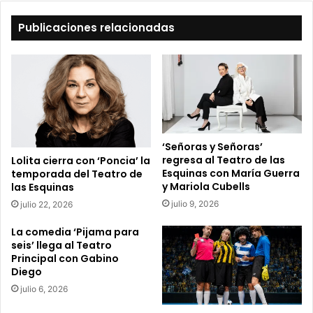
e
t
Publicaciones relacionadas
u
c
o
r
r
e
o
e
‘Señoras y Señoras’
l
regresa al Teatro de las
Lolita cierra con ‘Poncia’ la
e
Esquinas con María Guerra
temporada del Teatro de
c
y Mariola Cubells
las Esquinas
t
julio 9, 2026
julio 22, 2026
r
ó
La comedia ‘Pijama para
n
seis’ llega al Teatro
i
Principal con Gabino
c
Diego
o
julio 6, 2026