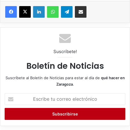
Facebook
X
LinkedIn
WhatsApp
Telegram
Compartir por correo electrónico
Suscríbete!
Boletín de Noticias
Suscríbete al Boletín de Noticias para estar al día de
qué hacer en
Zaragoza
.
E
s
c
r
i
b