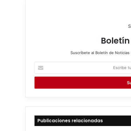
S
Boletín
Suscríbete al Boletín de Noticias 
E
s
c
r
i
b
e
t
u
c
Publicaciones relacionadas
o