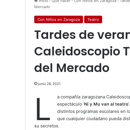
Inicio
-
Qué hacer
-
Con Niños en Zaragoza
-
Tarde
Mercado
Con Niños en Zaragoza
Teatro
Tardes de vera
Caleidoscopio T
del Mercado
junio 28, 2021
L
a compañía zaragozana Caleidoscopi
espectáculo ‘
Ni y Mu van al teatro
distintos programas escolares en l
que cualquier ciudadano pueda disf
su secretos.