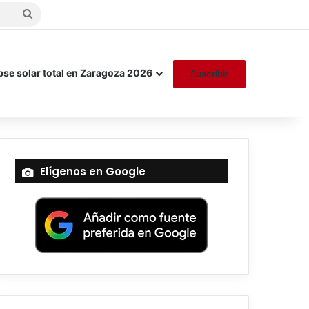
Buscar
por
pse solar total en Zaragoza 2026
Suscribir
Elígenos en Google