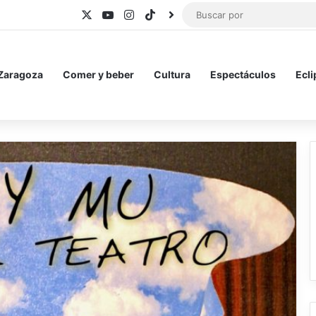
X
YouTube
Instagram
TikTok
BlueSky
 Zaragoza
Comer y beber
Cultura
Espectáculos
Ecli