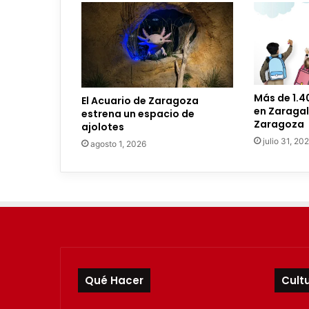
r
r
e
o
e
l
e
Más de 1.4
El Acuario de Zaragoza
c
en Zaragal
estrena un espacio de
t
Zaragoza
ajolotes
r
julio 31, 20
agosto 1, 2026
ó
n
i
c
o
Qué Hacer
Cult