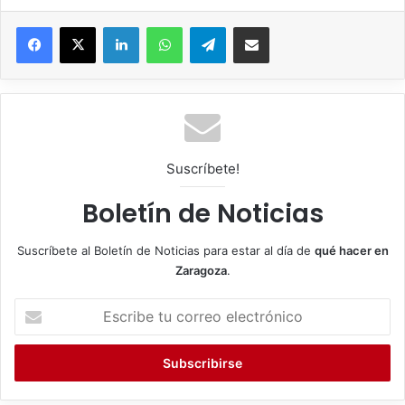
Facebook
X
LinkedIn
WhatsApp
Telegram
Compartir por correo electrónico
Suscríbete!
Boletín de Noticias
Suscríbete al Boletín de Noticias para estar al día de
qué hacer en
Zaragoza
.
E
s
c
r
i
b