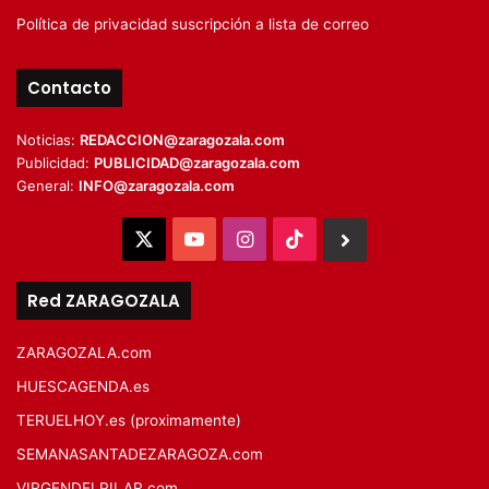
Política de privacidad suscripción a lista de correo
Contacto
Noticias:
REDACCION@zaragozala.com
Publicidad:
PUBLICIDAD@zaragozala.com
General:
INFO@zaragozala.com
X
YouTube
Instagram
TikTok
BlueSky
Red ZARAGOZALA
ZARAGOZALA.com
HUESCAGENDA.es
TERUELHOY.es (proximamente)
SEMANASANTADEZARAGOZA.com
VIRGENDELPILAR.com