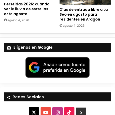
Perseidas 2026: cuándo
ver la lluvia de estrellas
Días de entrada libre a La
este agosto
Seo en agosto para
residentes en Aragón
agosto 4, 2026
agosto 4, 2026
Elígenos en Google
Redes Sociales
X
Y
I
T
B