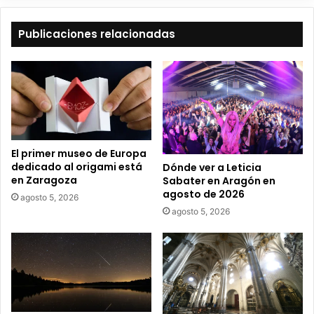
e
t
Publicaciones relacionadas
u
c
o
r
r
e
o
e
El primer museo de Europa
l
dedicado al origami está
Dónde ver a Leticia
e
en Zaragoza
Sabater en Aragón en
c
agosto de 2026
agosto 5, 2026
t
agosto 5, 2026
r
ó
n
i
c
o