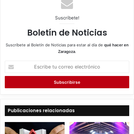
Suscríbete!
Boletín de Noticias
Suscríbete al Boletín de Noticias para estar al día de
qué hacer en
Zaragoza
.
E
s
c
r
i
b
e
t
Publicaciones relacionadas
u
c
o
r