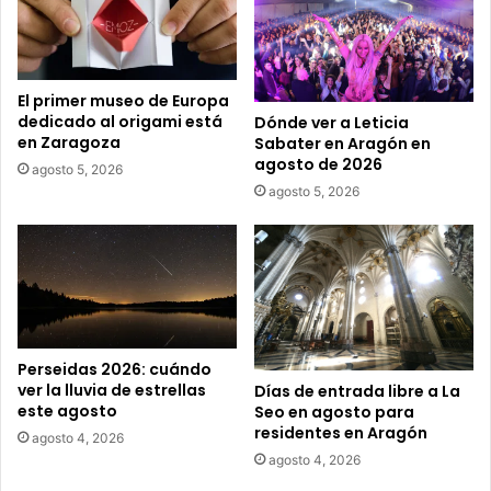
r
e
o
e
El primer museo de Europa
l
dedicado al origami está
Dónde ver a Leticia
e
en Zaragoza
Sabater en Aragón en
c
agosto de 2026
agosto 5, 2026
t
agosto 5, 2026
r
ó
n
i
c
o
Perseidas 2026: cuándo
ver la lluvia de estrellas
Días de entrada libre a La
este agosto
Seo en agosto para
residentes en Aragón
agosto 4, 2026
agosto 4, 2026