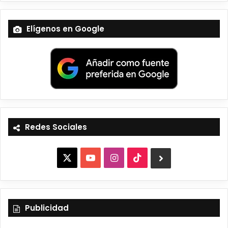
Elígenos en Google
Redes Sociales
X
Y
I
T
B
o
n
i
l
u
s
k
u
Publicidad
T
t
T
e