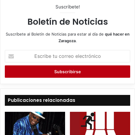
Suscríbete!
Boletín de Noticias
Suscríbete al Boletín de Noticias para estar al día de
qué hacer en
Zaragoza
.
E
s
c
r
i
b
e
t
Publicaciones relacionadas
u
c
o
r
r