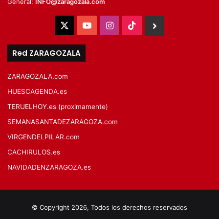
General:
INFO@zaragozala.com
X
YouTube
Instagram
TikTok
BlueSky
Red ZARAGOZALA
ZARAGOZALA.com
HUESCAGENDA.es
TERUELHOY.es (proximamente)
SEMANASANTADEZARAGOZA.com
VIRGENDELPILAR.com
CACHIRULOS.es
NAVIDADENZARAGOZA.es
© Copyright 2026, Todos los derechos reservados