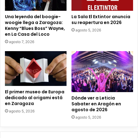
e
o
e
Una leyenda del boogie-
La Sala El Extintor anuncia
l
woogie llega a Zaragoza:
su reapertura en 2026
e
Kenny “Blues Boss” Wayne,
agosto 5, 2026
c
en La Casa del Loco
t
agosto 7, 2026
r
ó
n
i
c
o
El primer museo de Europa
dedicado al origami está
Dónde ver a Leticia
en Zaragoza
Sabater en Aragón en
agosto de 2026
agosto 5, 2026
agosto 5, 2026