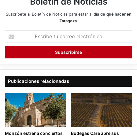
Boletín de Noticias
Suscríbete al Boletín de Noticias para estar al día de
qué hacer en
Zaragoza
.
E
s
c
r
i
b
e
t
Publicaciones relacionadas
u
c
o
r
r
e
o
e
Monzón estrena conciertos
Bodegas Care abre sus
l