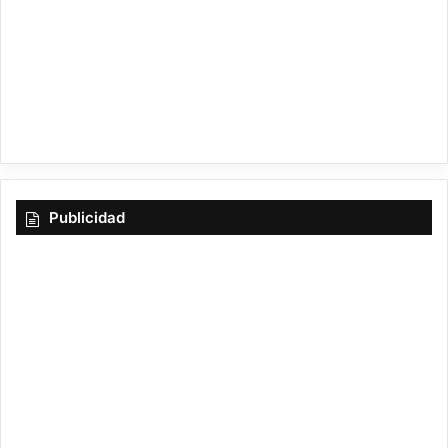
a
m
Publicidad