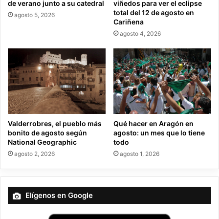
de verano junto a su catedral
viñedos para ver el eclipse
e
total del 12 de agosto en
agosto 5, 2026
c
Cariñena
t
agosto 4, 2026
r
ó
n
i
c
o
Valderrobres, el pueblo más
Qué hacer en Aragón en
bonito de agosto según
agosto: un mes que lo tiene
National Geographic
todo
agosto 2, 2026
agosto 1, 2026
Elígenos en Google