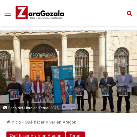
Menú
B
Feria del Libro de Teruel 2025
Inicio
-
Qué hacer y ver en Aragón
Qué hacer y ver en Aragón
Teruel