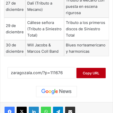
Tributo a Mecano con
27 de
Dalí (Tributo a
puesta en escena
diciembre
Mecano)
rigurosa
Cállese señora
Tributo a los primeros
29 de
(Tributo a Siniestro
discos de Siniestro
diciembre
Total)
Total
30 de
Will Jacobs &
Blues norteamericano
diciembre
Marcos Coll Band
y harmonicas
Copy URL
Facebook
X
LinkedIn
WhatsApp
Telegram
Compartir por correo electrónico