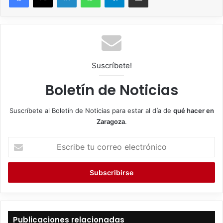
Suscríbete!
Boletín de Noticias
Suscríbete al Boletín de Noticias para estar al día de
qué hacer en
Zaragoza
.
E
s
c
r
i
b
e
t
Publicaciones relacionadas