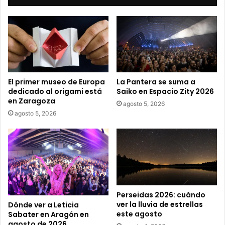
u
c
o
r
r
e
o
e
El primer museo de Europa
La Pantera se suma a
l
dedicado al origami está
Saiko en Espacio Zity 2026
e
en Zaragoza
agosto 5, 2026
c
agosto 5, 2026
t
r
ó
n
i
c
o
Perseidas 2026: cuándo
ver la lluvia de estrellas
Dónde ver a Leticia
este agosto
Sabater en Aragón en
agosto de 2026