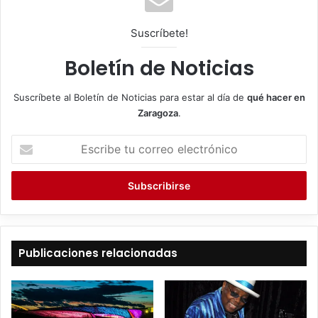
Suscríbete!
Boletín de Noticias
Suscríbete al Boletín de Noticias para estar al día de
qué hacer en
Zaragoza
.
E
s
c
r
i
b
e
t
Publicaciones relacionadas
u
c
o
r