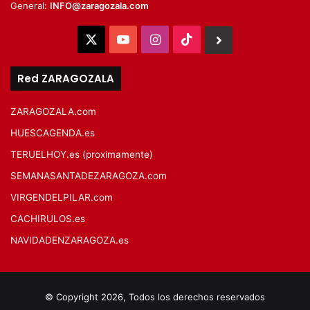
General:
INFO@zaragozala.com
X
YouTube
Instagram
TikTok
BlueSky
Red ZARAGOZALA
ZARAGOZALA.com
HUESCAGENDA.es
TERUELHOY.es (proximamente)
SEMANASANTADEZARAGOZA.com
VIRGENDELPILAR.com
CACHIRULOS.es
NAVIDADENZARAGOZA.es
© Copyright 2026, Todos los derechos reservados