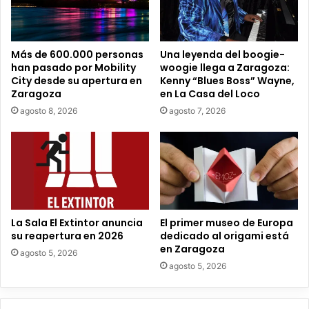
r
e
o
e
Más de 600.000 personas
Una leyenda del boogie-
l
han pasado por Mobility
woogie llega a Zaragoza:
e
City desde su apertura en
Kenny “Blues Boss” Wayne,
c
Zaragoza
en La Casa del Loco
t
agosto 8, 2026
agosto 7, 2026
r
ó
n
i
c
o
La Sala El Extintor anuncia
El primer museo de Europa
su reapertura en 2026
dedicado al origami está
en Zaragoza
agosto 5, 2026
agosto 5, 2026