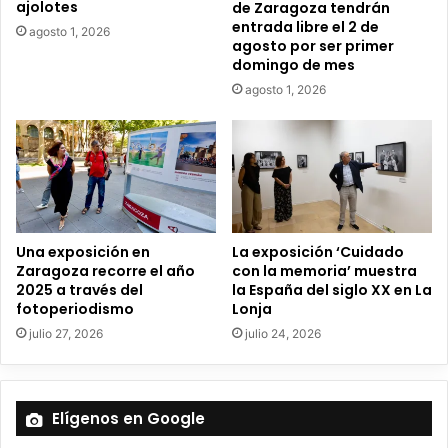
ajolotes
de Zaragoza tendrán
c
entrada libre el 2 de
agosto 1, 2026
t
agosto por ser primer
r
domingo de mes
ó
agosto 1, 2026
n
i
c
o
Una exposición en
La exposición ‘Cuidado
Zaragoza recorre el año
con la memoria’ muestra
2025 a través del
la España del siglo XX en La
fotoperiodismo
Lonja
julio 27, 2026
julio 24, 2026
Elígenos en Google