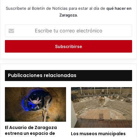
Suscríbete al Boletín de Noticias para estar al día de
qué hacer en
Zaragoza
.
E
s
c
r
i
b
e
t
Publicaciones relacionadas
u
c
o
r
r
e
o
e
El Acuario de Zaragoza
l
estrena un espacio de
Los museos municipales
e