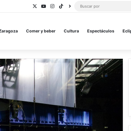
X
YouTube
Instagram
TikTok
BlueSky
 Zaragoza
Comer y beber
Cultura
Espectáculos
Ecli