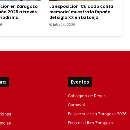
ición en Zaragoza
La exposición ‘Cuidado con la
 año 2025 a través
memoria’ muestra la España
riodismo
del siglo XX en La Lonja
26
julio 24, 2026
ura
Eventos
Cabalgata de Reyes
Carnaval
ciones
Eclipse solar en Zaragoza 2026
encias
Feria del Libro Zaragoza