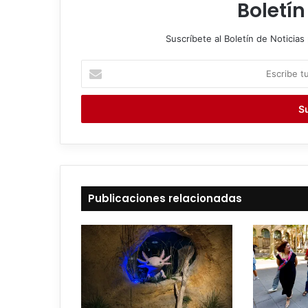
Boletín
Suscríbete al Boletín de Noticias 
E
s
c
r
i
b
e
t
u
c
Publicaciones relacionadas
o
r
r
e
o
e
l