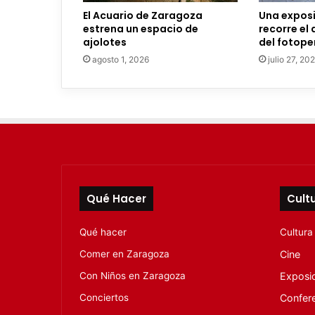
e
El Acuario de Zaragoza
Una expos
c
estrena un espacio de
recorre el
t
ajolotes
del fotope
r
agosto 1, 2026
julio 27, 20
ó
n
i
c
o
Qué Hacer
Cult
Qué hacer
Cultura
Comer en Zaragoza
Cine
Con Niños en Zaragoza
Exposi
Conciertos
Confer