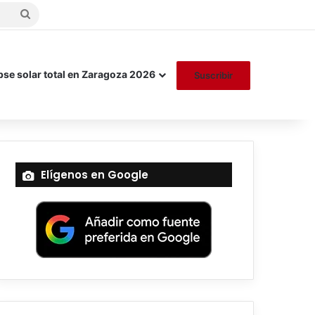
Buscar
por
pse solar total en Zaragoza 2026
Suscribir
Elígenos en Google