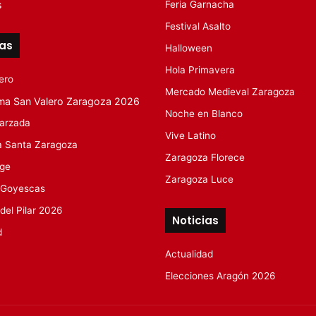
s
Feria Garnacha
Festival Asalto
tas
Halloween
Hola Primavera
ero
Mercado Medieval Zaragoza
ma San Valero Zaragoza 2026
Noche en Blanco
arzada
Vive Latino
 Santa Zaragoza
Zaragoza Florece
rge
Zaragoza Luce
 Goyescas
 del Pilar 2026
Noticias
d
Actualidad
Elecciones Aragón 2026