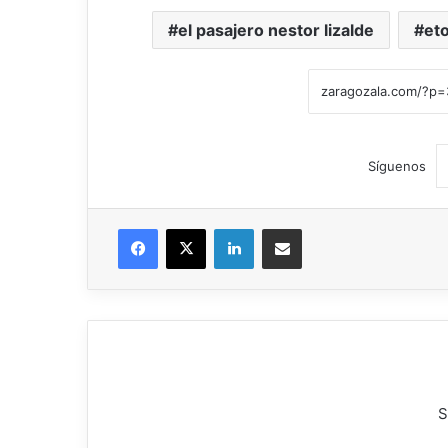
el pasajero nestor lizalde
eto
Síguenos
Facebook
X
LinkedIn
Compartir por correo electrónico
S