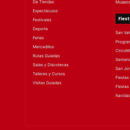
De Tiendas
Museo
Espectáculos
Fies
Festivales
Deporte
San Val
Ferias
Progra
Mercadillos
CincoM
Rutas Guiadas
Semana
Salas y Discotecas
San Jo
Talleres y Cursos
Fiestas
Visitas Guiadas
Fiestas
Navida