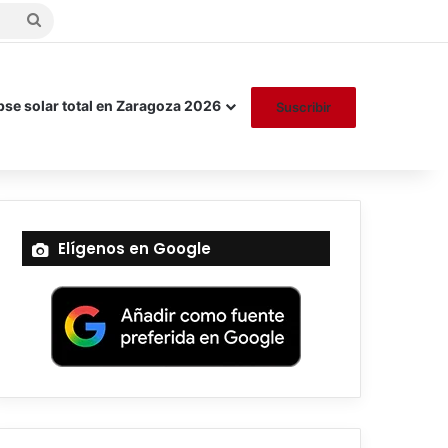
Buscar
por
pse solar total en Zaragoza 2026
Suscribir
Elígenos en Google