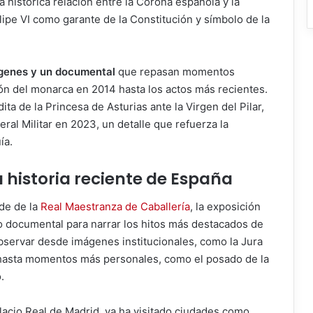
a histórica relación entre la Corona española y la
lipe VI como garante de la Constitución y símbolo de la
genes y un documental
que repasan momentos
ión del monarca en 2014 hasta los actos más recientes.
a de la Princesa de Asturias ante la Virgen del Pilar,
al Militar en 2023, un detalle que refuerza la
ía.
la historia reciente de España
ede de la
Real Maestranza de Caballería
, la exposición
o documental para narrar los hitos más destacados de
observar desde imágenes institucionales, como la Jura
, hasta momentos más personales, como el posado de la
.
lacio Real de Madrid, ya ha visitado ciudades como