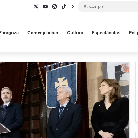
X
YouTube
Instagram
TikTok
BlueSky
 Zaragoza
Comer y beber
Cultura
Espectáculos
Ecli