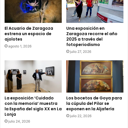
r
r
e
o
e
El Acuario de Zaragoza
Una exposición en
l
estrena un espacio de
Zaragoza recorre el año
e
ajolotes
2025 a través del
c
fotoperiodismo
agosto 1, 2026
t
julio 27, 2026
r
ó
n
i
c
o
La exposición ‘Cuidado
Los bocetos de Goya para
con la memoria’ muestra
la cúpula del Pilar se
la España del siglo XX en La
exponen en la Aljafería
Lonja
julio 22, 2026
julio 24, 2026