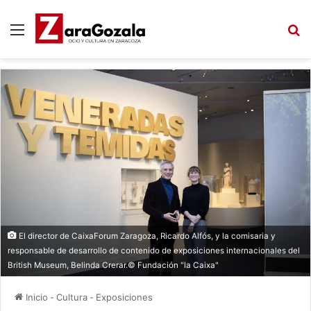
Menú
B
El director de CaixaForum Zaragoza, Ricardo Alfós, y la comisaria y
responsable de desarrollo de contenido de exposiciones internacionales del
British Museum, Belinda Crerar.© Fundación "la Caixa"
Inicio
-
Cultura
-
Exposiciones