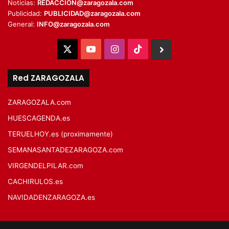
Noticias:
REDACCION@zaragozala.com
Publicidad:
PUBLICIDAD@zaragozala.com
General:
INFO@zaragozala.com
X
YouTube
Instagram
TikTok
BlueSky
Red ZARAGOZALA
ZARAGOZALA.com
HUESCAGENDA.es
TERUELHOY.es (proximamente)
SEMANASANTADEZARAGOZA.com
VIRGENDELPILAR.com
CACHIRULOS.es
NAVIDADENZARAGOZA.es