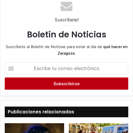
Suscríbete!
Boletín de Noticias
Suscríbete al Boletín de Noticias para estar al día de
qué hacer en
Zaragoza
.
E
s
c
r
i
b
e
t
Publicaciones relacionadas
u
c
o