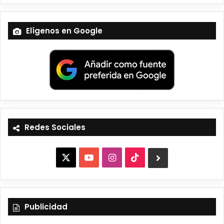
Elígenos en Google
Redes Sociales
X
Y
I
T
B
o
n
i
l
u
s
k
u
Publicidad
T
t
T
e