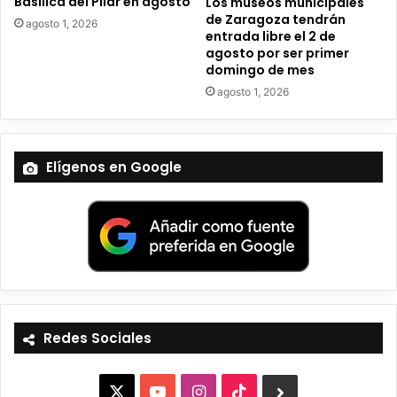
Basílica del Pilar en agosto
Los museos municipales
de Zaragoza tendrán
agosto 1, 2026
entrada libre el 2 de
agosto por ser primer
domingo de mes
agosto 1, 2026
Elígenos en Google
Redes Sociales
X
Y
I
T
B