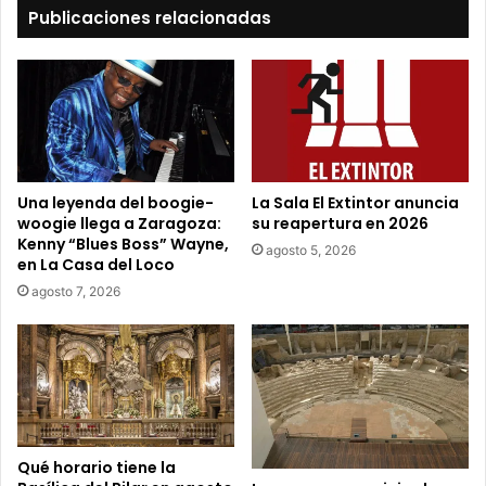
t
Publicaciones relacionadas
u
c
o
r
r
e
o
e
Una leyenda del boogie-
La Sala El Extintor anuncia
l
woogie llega a Zaragoza:
su reapertura en 2026
e
Kenny “Blues Boss” Wayne,
agosto 5, 2026
c
en La Casa del Loco
t
agosto 7, 2026
r
ó
n
i
c
o
Qué horario tiene la