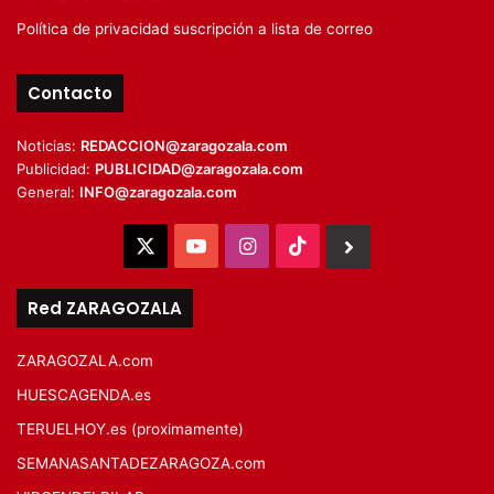
Política de privacidad suscripción a lista de correo
Contacto
Noticias:
REDACCION@zaragozala.com
Publicidad:
PUBLICIDAD@zaragozala.com
General:
INFO@zaragozala.com
X
YouTube
Instagram
TikTok
BlueSky
Red ZARAGOZALA
ZARAGOZALA.com
HUESCAGENDA.es
TERUELHOY.es (proximamente)
SEMANASANTADEZARAGOZA.com