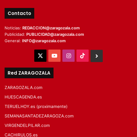
Contacto
Noticias:
REDACCION@zaragozala.com
Publicidad:
PUBLICIDAD@zaragozala.com
General:
INFO@zaragozala.com
X
YouTube
Instagram
TikTok
BlueSky
Red ZARAGOZALA
ZARAGOZALA.com
HUESCAGENDA.es
TERUELHOY.es (proximamente)
SEMANASANTADEZARAGOZA.com
VIRGENDELPILAR.com
CACHIRULOS.es