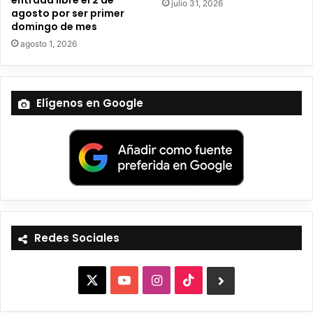
entrada libre el 2 de
julio 31, 2026
agosto por ser primer
domingo de mes
agosto 1, 2026
Elígenos en Google
Redes Sociales
X
Y
I
T
B
o
n
i
l