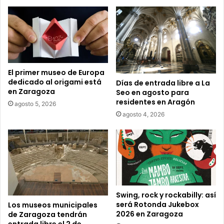
c
o
r
r
e
o
e
El primer museo de Europa
l
dedicado al origami está
Días de entrada libre a La
e
en Zaragoza
Seo en agosto para
c
residentes en Aragón
agosto 5, 2026
t
agosto 4, 2026
r
ó
n
i
c
o
Swing, rock y rockabilly: así
será Rotonda Jukebox
Los museos municipales
2026 en Zaragoza
de Zaragoza tendrán