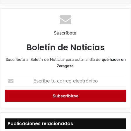
Suscríbete!
Boletín de Noticias
Suscríbete al Boletín de Noticias para estar al día de
qué hacer en
Zaragoza
.
E
s
c
r
i
b
e
t
Publicaciones relacionadas
u