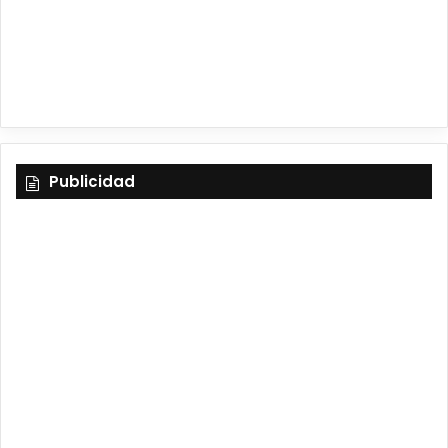
a
m
Publicidad