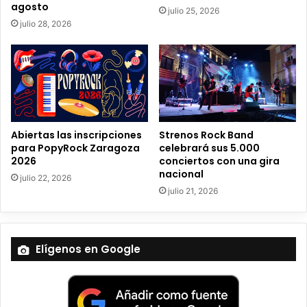
c
agosto
julio 25, 2026
t
julio 28, 2026
r
ó
n
i
c
o
Abiertas las inscripciones
Strenos Rock Band
para PopyRock Zaragoza
celebrará sus 5.000
2026
conciertos con una gira
nacional
julio 22, 2026
julio 21, 2026
Elígenos en Google