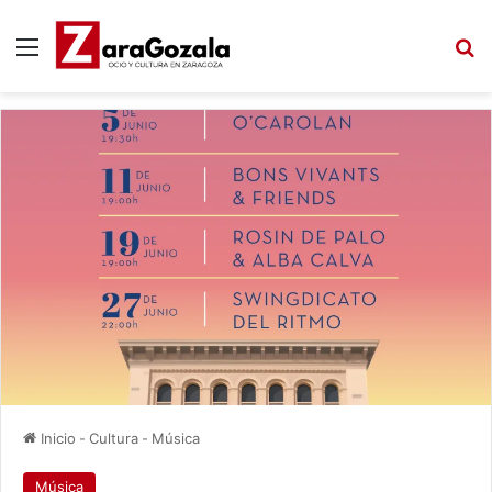
Menú
B
Inicio
-
Cultura
-
Música
Música