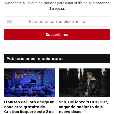
Suscríbete al Boletín de Noticias para estar al día de
qué hacer en
Zaragoza
.
E
s
c
r
i
b
e
t
Publicaciones relacionadas
u
c
o
r
r
e
o
e
El Museo del Foro acoge un
Sho-Hai lanza “LOCO CO”,
l
concierto gratuito de
segundo adelanto de su
e
Cristian Baquero este 2 de
nuevo disco