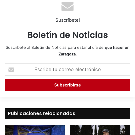
Suscríbete!
Boletín de Noticias
Suscríbete al Boletín de Noticias para estar al día de
qué hacer en
Zaragoza
.
E
s
c
r
i
b
e
t
Publicaciones relacionadas
u
c
o