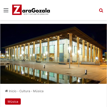
Menú
B
Inicio
-
Cultura
-
Música
Música