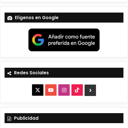
Elígenos en Google
Redes Sociales
X
Y
I
T
B
o
n
i
l
u
s
k
u
Publicidad
T
t
T
e