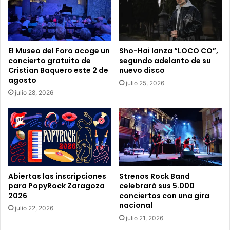
r
r
e
o
e
El Museo del Foro acoge un
Sho-Hai lanza “LOCO CO”,
l
concierto gratuito de
segundo adelanto de su
e
Cristian Baquero este 2 de
nuevo disco
c
agosto
julio 25, 2026
t
julio 28, 2026
r
ó
n
i
c
o
Abiertas las inscripciones
Strenos Rock Band
para PopyRock Zaragoza
celebrará sus 5.000
2026
conciertos con una gira
nacional
julio 22, 2026
julio 21, 2026