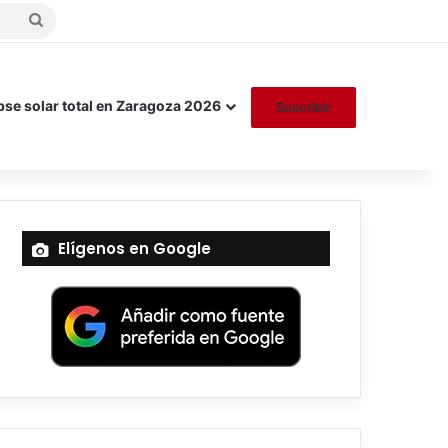
Buscar
por
pse solar total en Zaragoza 2026
Suscribir
Elígenos en Google