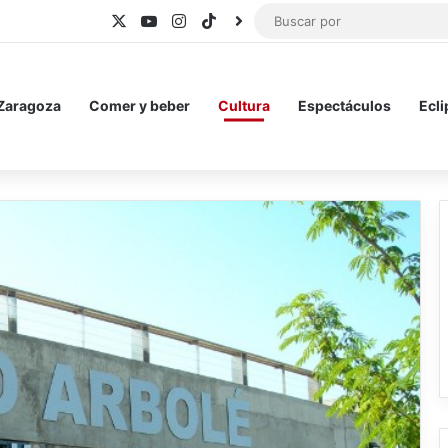
X
YouTube
Instagram
TikTok
BlueSky
 Zaragoza
Comer y beber
Cultura
Espectáculos
Ecli