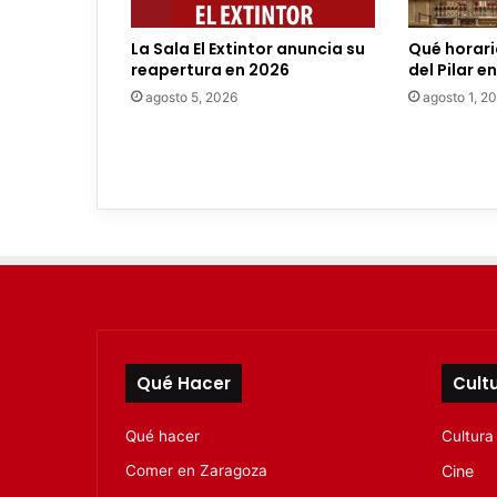
l
e
La Sala El Extintor anuncia su
Qué horario
c
reapertura en 2026
del Pilar e
t
agosto 5, 2026
agosto 1, 2
r
ó
n
i
c
o
Qué Hacer
Cult
Qué hacer
Cultura
Comer en Zaragoza
Cine