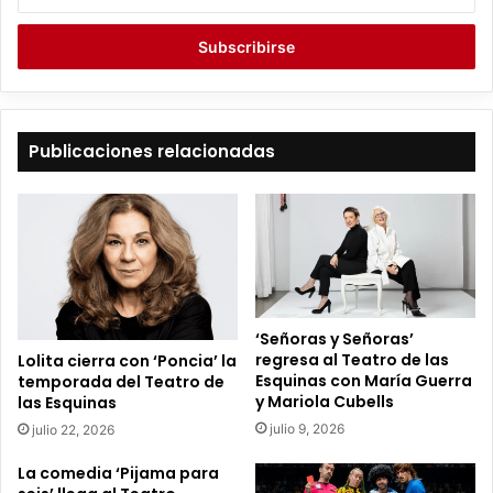
s
c
r
i
b
e
t
Publicaciones relacionadas
u
c
o
r
r
e
o
e
‘Señoras y Señoras’
l
regresa al Teatro de las
Lolita cierra con ‘Poncia’ la
e
Esquinas con María Guerra
temporada del Teatro de
c
y Mariola Cubells
las Esquinas
t
julio 9, 2026
julio 22, 2026
r
ó
La comedia ‘Pijama para
n