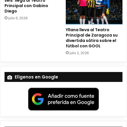
seis’ llega al Teatro
i
Principal con Gabino
c
Diego
o
julio 6, 2026
Yllana lleva al Teatro
Principal de Zaragoza su
divertida sátira sobre el
fútbol con GOOL
julio 2, 2026
Elígenos en Google