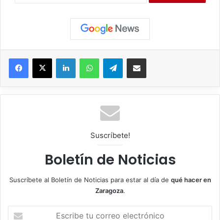
Facebook
X
LinkedIn
WhatsApp
Telegram
Compartir por correo electrónico
Suscríbete!
Boletín de Noticias
Suscríbete al Boletín de Noticias para estar al día de
qué hacer en
Zaragoza
.
E