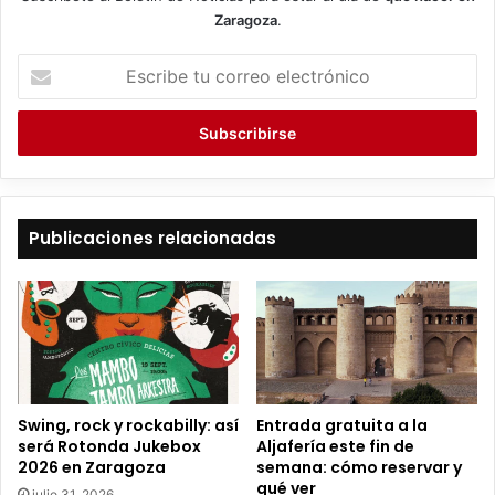
Zaragoza
.
E
s
c
r
i
b
e
t
Publicaciones relacionadas
u
c
o
r
r
e
o
e
Entrada gratuita a la
Swing, rock y rockabilly: así
l
Aljafería este fin de
será Rotonda Jukebox
e
semana: cómo reservar y
2026 en Zaragoza
c
qué ver
julio 31, 2026