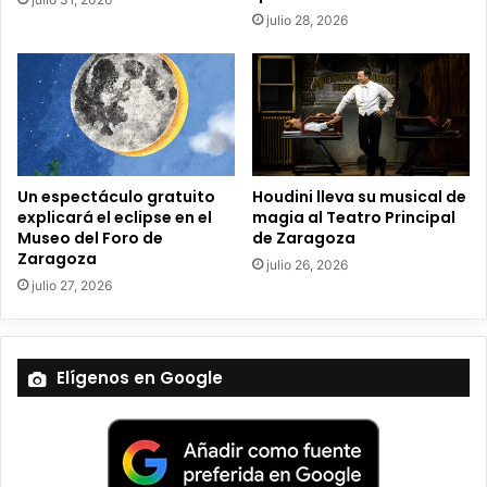
t
julio 28, 2026
r
ó
n
i
c
o
Un espectáculo gratuito
Houdini lleva su musical de
explicará el eclipse en el
magia al Teatro Principal
Museo del Foro de
de Zaragoza
Zaragoza
julio 26, 2026
julio 27, 2026
Elígenos en Google